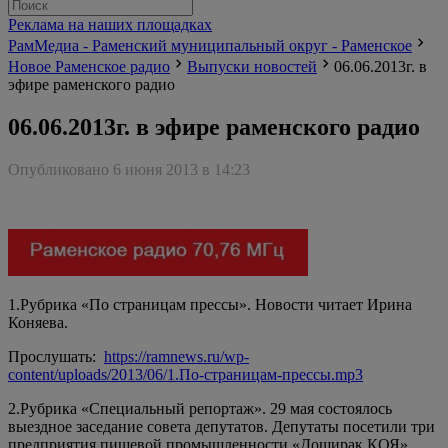
Реклама на наших площадках
РамМедиа - Раменский муниципальный округ - Раменское
Новое Раменское радио
Выпуски новостей
06.06.2013г. в
эфире раменского радио
06.06.2013г. в эфире раменского радио
Опубликовано 6 июня 2013 в 14:23
1.Рубрика «По страницам прессы». Новости читает Ирина
Коняева.
Прослушать:
https://ramnews.ru/wp-
content/uploads/2013/06/1.По-страницам-прессы.mp3
2.Рубрика «Специальный репортаж». 29 мая состоялось
выездное заседание совета депутатов. Депутаты посетили три
предприятия пищевой промышленности «Доширак КОЯ»,