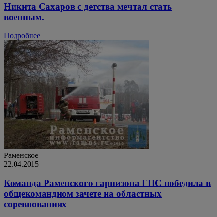
Никита Сахаров с детства мечтал стать
военным.
Подробнее
Раменское
22.04.2015
Команда Раменского гарнизона ГПС победила в
общекомандном зачете на областных
соревнованиях