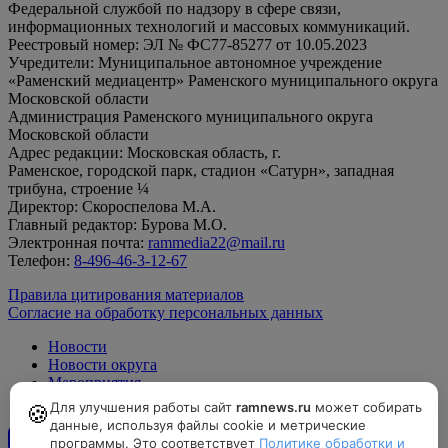
Федеральной службой по надзору в сфере связи,
информационных технологий и массовых коммуникаций.
Реестровый номер: ЭЛ № ФС77-85277 от 10.05.2023
Учредители: Муниципальное автономное учреждение
«Раменский медиацентр» Раменского муниципального округа
Московской области
Администрация Раменского муниципального округа
Московской области
Адрес редакции: Московская область, г.
Раменское, городской парк, стадион «Сатурн», западная
трибуна, строение ¼
Директор: Скороспелова М.А.
Главный редактор: Бурова М.О.
Электронная почта:
rammedia22@mail.ru
Телефон:
8-496-46-3-12-67
Правила цитирования материалов
Согласие на обработку персональных данных
Новости
Новости округа
Мероприятия
Официально
Для улучшения работы сайт
ramnews.ru
может собирать
🍪
данные, используя файлы cookie и метрические
программы. Это соответствует
Политике обработки и
12+