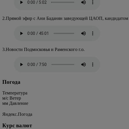
2.Прямой эфир с Ани Баданян заведующей ЦАОП, кандидатом м
3.Новости Подмосковья и Раменского г.о.
Погода
Температура
м/c
Ветер
мм
Давление
Яндекс.Погода
Курс валют