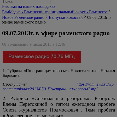
Реклама на наших площадках
РамМедиа - Раменский муниципальный округ - Раменское
Новое Раменское радио
Выпуски новостей
09.07.2013г. в
эфире раменского радио
09.07.2013г. в эфире раменского радио
Опубликовано 9 июля 2013 в 12:46
1. Рубрика «По страницам прессы». Новости читает Наталья
Баракина.
Прослушать:
https://ramnews.ru/wp-
content/uploads/2013/07/1.По-страницам-прессы2.mp3
2. Рубрика «Специальный репортаж». Репортаж
Елены Перетокиной о пятом ежегодном пробеге
Союза журналистов Подмосковья . Тема пробега
«Ремесленное Подмосковье».