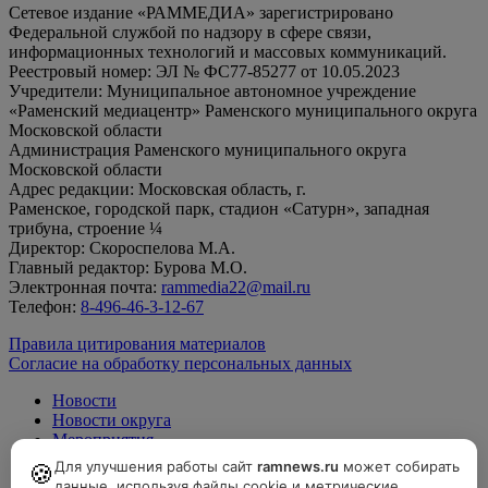
Сетевое издание «РАММЕДИА» зарегистрировано
Федеральной службой по надзору в сфере связи,
информационных технологий и массовых коммуникаций.
Реестровый номер: ЭЛ № ФС77-85277 от 10.05.2023
Учредители: Муниципальное автономное учреждение
«Раменский медиацентр» Раменского муниципального округа
Московской области
Администрация Раменского муниципального округа
Московской области
Адрес редакции: Московская область, г.
Раменское, городской парк, стадион «Сатурн», западная
трибуна, строение ¼
Директор: Скороспелова М.А.
Главный редактор: Бурова М.О.
Электронная почта:
rammedia22@mail.ru
Телефон:
8-496-46-3-12-67
Правила цитирования материалов
Согласие на обработку персональных данных
Новости
Новости округа
Мероприятия
Официально
Для улучшения работы сайт
ramnews.ru
может собирать
🍪
данные, используя файлы cookie и метрические