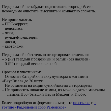
Перед сдачей не забудьте подготовить вторсырьё: его
необходимо очистить, высушить и компактно сложить.
Не принимаются:
– ПЭТ-коррекс,
– пенопласт,
– чеки,
– ручки/фломастеры,
– диски,
– картриджи.
Перед сдачей обязательно отсортировать отдельно:
– 5 (PP) твердый прозрачный и белый (без наклеек)
– 5 (РР) твердый весь остальной
Просьба к участникам:
– Относить батарейки и аккумуляторы в магазины
«ВкусВилл» до 20 штук
– Не оставлять на акции сумки/пакеты с вторсырьем
– Не приносить никакие лампы, их можно сдать в магазины
— Лемана Про (бывший Леруа Мерлен) и Глобус
Более подробную информацию смотрите
по ссылке
и
в
группе «Раздельный сбор Раменское»