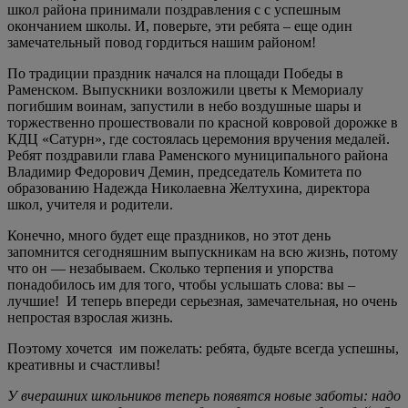
школ района принимали поздравления c с успешным
окончанием школы. И, поверьте, эти ребята – еще один
замечательный повод гордиться нашим районом!
По традиции праздник начался на площади Победы в
Раменском. Выпускники возложили цветы к Мемориалу
погибшим воинам, запустили в небо воздушные шары и
торжественно прошествовали по красной ковровой дорожке в
КДЦ «Сатурн», где состоялась церемония вручения медалей.
Ребят поздравили глава Раменского муниципального района
Владимир Федорович Демин, председатель Комитета по
образованию Надежда Николаевна Желтухина, директора
школ, учителя и родители.
Конечно, много будет еще праздников, но этот день
запомнится сегодняшним выпускникам на всю жизнь, потому
что он — незабываем. Сколько терпения и упорства
понадобилось им для того, чтобы услышать слова: вы –
лучшие! И теперь впереди серьезная, замечательная, но очень
непростая взрослая жизнь.
Поэтому хочется им пожелать: ребята, будьте всегда успешны,
креативны и счастливы!
У вчерашних школьников теперь появятся новые заботы: надо