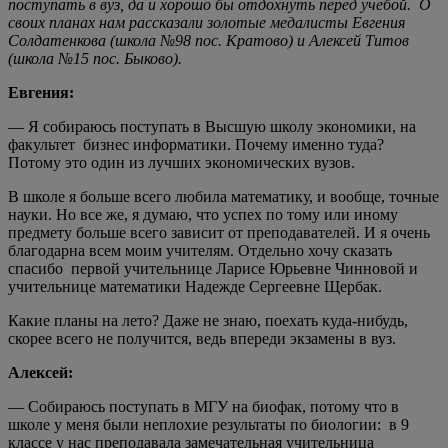
поступать в вуз, да и хорошо бы отдохнуть перед учебой. О
своих планах нам рассказали золотые медалисты Евгения
Солдатенкова (школа №98 пос. Кратово) и Алексей Титов
(школа №15 пос. Быково).
Евгения:
— Я собираюсь поступать в Высшую школу экономики, на
факультет бизнес информатики. Почему именно туда?
Потому это один из лучших экономических вузов.
В школе я больше всего любила математику, и вообще, точные
науки. Но все же, я думаю, что успех по тому или иному
предмету больше всего зависит от преподавателей. И я очень
благодарна всем моим учителям. Отдельно хочу сказать
спасибо первой учительнице Ларисе Юрьевне Чинновой и
учительнице математики Надежде Сергеевне Щербак.
Какие планы на лето? Даже не знаю, поехать куда-нибудь,
скорее всего не получится, ведь впереди экзамены в вуз.
Алексей:
— Собираюсь поступать в МГУ на биофак, потому что в
школе у меня были неплохие результаты по биологии: в 9
классе у нас преподавала замечательная учительница