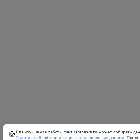
Для улучшения работы сайт
ramnews.ru
может собирать дан
🍪
Политике обработки и защиты персональных данных
. Продо