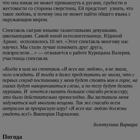
что она никак не может привыкнуть к ругани, грубости и
жестокости со стороны сверстниц. Ей предстоит узнать, что
такое любовь, и почему она не может найти общего языка с
окружающим миром.
Спектакль сыгран юными талантливыми девушками,
школьницами. Самой юной исполнительнице, Юдиной
Арине, исполнилось 10 лет. «Этот спектакль многому нас
научил. Мы стали лучше понимать друг друга,
повзрослели…» — отзывается о работе Курицына Валерия,
участница спектакля.
«Когда я шла на спектакль «Я всех вас люблю», я не знала,
чего ожидать. И тогда я даже представить не могла, что с
первых секунд постановки у меня будет стоять ком в горле, на
глазах будут наворачиваться слезы, а по телу будут бегать
мурашки. И хочется сказать большое спасибо режиссеру,
это было действительно превосходно. Вы заставили меня
задуматься над многими вещами. Так же спасибо всем
актрисам за прекрасную игру! «Я всех вас люблю должны
увидеть все!» Виктория Пархалова.
Золотухина Варвара
Погода