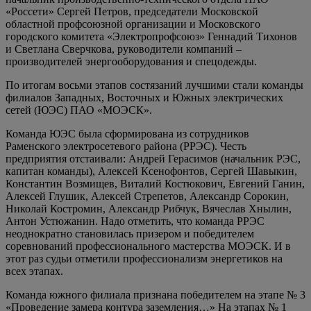
«Россети» Сергей Петров, председатели Московской
областной профсоюзной организации и Московского
городского комитета «Электропрофсоюз» Геннадий Тихонов
и Светлана Сверчкова, руководители компаний –
производителей энергооборудования и спецодежды.
По итогам восьми этапов состязаний лучшими стали команды
филиалов Западных, Восточных и Южных электрических
сетей (ЮЭС) ПАО «МОЭСК».
Команда ЮЭС была сформирована из сотрудников
Раменского электросетевого района (РРЭС). Честь
предприятия отстаивали: Андрей Герасимов (начальник РЭС,
капитан команды), Алексей Ксенофонтов, Сергей Шавыкин,
Константин Возмищев, Виталий Костюкович, Евгений Ганин,
Алексей Глушик, Алексей Стрепетов, Александр Сорокин,
Николай Костромин, Александр Рибчук, Вячеслав Хнылин,
Антон Устюжанин. Надо отметить, что команда РРЭС
неоднократно становилась призером и победителем
соревнований профессионального мастерства МОЭСК. И в
этот раз судьи отметили профессионализм энергетиков на
всех этапах.
Команда южного филиала признана победителем на этапе № 3
«Проведение замера контура заземления…» На этапах № 1