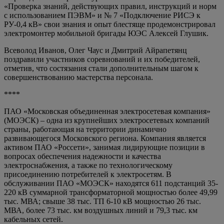
«Проверка знаний, действующих правил, инструкций и норм
с использованием ПЭВМ» и № 7 «Подключение РИСЭ к
РУ-0,4 кВ» свои знания и опыт блестяще продемонстрировал
электромонтер мобильной бригады ЮЭС Алексей Глушик.
Всеволод Иванов, Олег Чаус и Дмитрий Айрапетянц
поздравили участников соревнований и их победителей,
отметив, что состязания стали дополнительным шагом к
совершенствованию мастерства персонала.
****
ПАО «Московская объединенная электросетевая компания»
(МОЭСК) – одна из крупнейших электросетевых компаний
страны, работающая на территории динамично
развивающегося Московского региона. Компания является
активом ПАО «Россети», занимая лидирующие позиции в
вопросах обеспечения надежности и качества
электроснабжения, а также по технологическому
присоединению потребителей к электросетям. В
обслуживании ПАО «МОЭСК» находятся 611 подстанций 35-
220 кВ суммарной трансформаторной мощностью более 49,99
тыс. МВА; свыше 38 тыс. ТП 6-10 кВ мощностью 26 тыс.
МВА, более 73 тыс. км воздушных линий и 79,3 тыс. км
кабельных сетей.