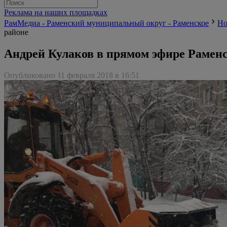
Реклама на наших площадках
РамМедиа - Раменский муниципальный округ - Раменское
Но
районе
Андрей Кулаков в прямом эфире Раменс
Опубликовано 11 февраля 2018 в 16:51