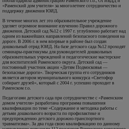
поблагодарила администрацию Раменского г.о., ОГИБДД и
«Раменский дом учителя» за многолетнее сотрудничество и
поддержку движения ЮИД.
В течение многих лет это образовательное учреждение
уделяет огромное внимание изучению Правил дорожного
движения. Детский сад №12 с 1997 г. углубленно работает над
одним из важнейших направлений безопасного поведения на
дороге. В 2006 г. в нем впервые в районе был создан
дошкольный отряд ЮИД. На базе детского сада №12 проходят
семинары-практикумы для руководителей дошкольных
образовательных учреждений и педагогические мастерские
для воспитателей Раменского округа. Детский сад —
постоянный участник акции «Детям Подмосковья —
безопасные дороги». Творческая группа его сотрудников
является автором муниципального конкурса «Светофор
собирает друзей», который с 2004 г. успешно проходит в
Раменском г.о.
Педагогами детского сада при сотрудничестве с «Раменским
домом учителя» разработана программа повышения
квалификации по теме «Содержание и методика работы с
детьми дошкольного возраста по профилактике и
предупреждению детского дорожно-транспортного
травматизма». За два года свою квалификацию по данному
направлению повысили 112 педагогов Раменского городского