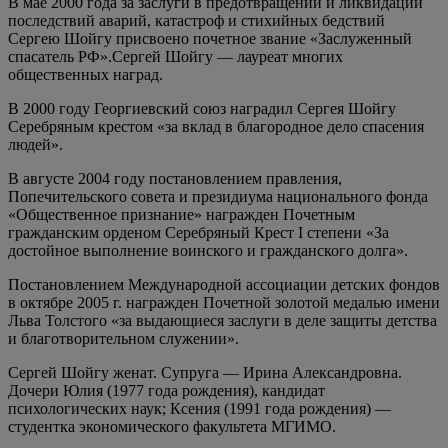
В мае 2000 года за заслуги в предотвращении и ликвидации
последствий аварий, катастроф и стихийных бедствий
Сергею Шойгу присвоено почетное звание «Заслуженный
спасатель РФ».Сергей Шойгу — лауреат многих
общественных наград.
В 2000 году Георгиевский союз наградил Сергея Шойгу
Серебряным крестом «за вклад в благородное дело спасения
людей».
В августе 2004 году постановлением правления,
Попечительского совета и президиума национального фонда
«Общественное признание» награжден Почетным
гражданским орденом Серебряный Крест I степени «За
достойное выполнение воинского и гражданского долга».
Постановлением Международной ассоциации детских фондов
в октябре 2005 г. награжден Почетной золотой медалью имени
Льва Толстого «за выдающиеся заслуги в деле защиты детства
и благотворительном служении».
Сергей Шойгу женат. Супруга — Ирина Александровна.
Дочери Юлия (1977 года рождения), кандидат
психологических наук; Ксения (1991 года рождения) —
студентка экономического факультета МГИМО.