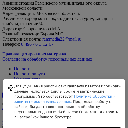
Администрация Раменского муниципального округа
Московской области
Адрес редакции: Московская область, г.
Раменское, городской парк, стадион «Сатурн», западная
трибуна, строение ¼
Директор: Скороспелова М.А.
Главный редактор: Бурова М.О.
Электронная почта:
rammedia22@mail.ru
Телефон:
8-496-46-3-12-67
Правила цитирования материалов
Согласие на обработку персональных данных
Новости
Новости округа
Мероприятия
Официально
Для улучшения работы сайт
ramnews.ru
может собирать
🍪
данные, используя файлы cookie и метрические
программы. Это соответствует
Политике обработки и
12+
защиты персональных данных
. Продолжая работу с
сайтом, Вы даете свое согласие на обработку
8-496-46-3-12-67, rammedia22@mail.ru
персональных данных. Файлы cookie можно отключить
Московская область, г. Раменское, городской парк, стадион
в настройках Вашего браузера.
«Сатурн», западная трибуна, строение ¼
Найти на карте