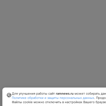
Для улучшения работы сайт
ramnews.ru
может собирать дан
🍪
Политике обработки и защиты персональных данных
. Продо
Файлы cookie можно отключить в настройках Вашего браузе