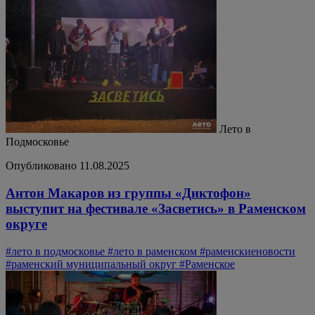
Лето в
Подмосковье
Опубликовано 11.08.2025
Антон Макаров из группы «Диктофон»
выступит на фестивале «Засветись» в Раменском
округе
#лето в подмосковье
#лето в раменском
#раменскиеновости
#раменский муниципальный округ
#Раменское