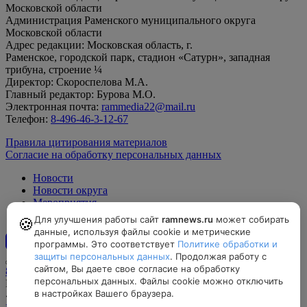
Московской области
Администрация Раменского муниципального округа
Московской области
Адрес редакции: Московская область, г.
Раменское, городской парк, стадион «Сатурн», западная
трибуна, строение ¼
Директор: Скороспелова М.А.
Главный редактор: Бурова М.О.
Электронная почта:
rammedia22@mail.ru
Телефон:
8-496-46-3-12-67
Правила цитирования материалов
Согласие на обработку персональных данных
Новости
Новости округа
Мероприятия
Официально
Для улучшения работы сайт
ramnews.ru
может собирать
🍪
данные, используя файлы cookie и метрические
программы. Это соответствует
Политике обработки и
12+
защиты персональных данных
. Продолжая работу с
сайтом, Вы даете свое согласие на обработку
8-496-46-3-12-67, rammedia22@mail.ru
персональных данных. Файлы cookie можно отключить
Московская область, г. Раменское, городской парк, стадион
в настройках Вашего браузера.
«Сатурн», западная трибуна, строение ¼