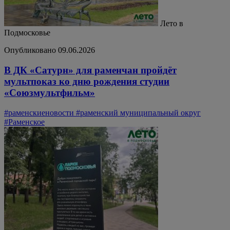
Лето в
Подмосковье
Опубликовано 09.06.2026
В ДК «Сатурн» для раменчан пройдёт
мультпоказ ко дню рождения студии
«Союзмультфильм»
#раменскиеновости
#раменский муниципальный округ
#Раменское