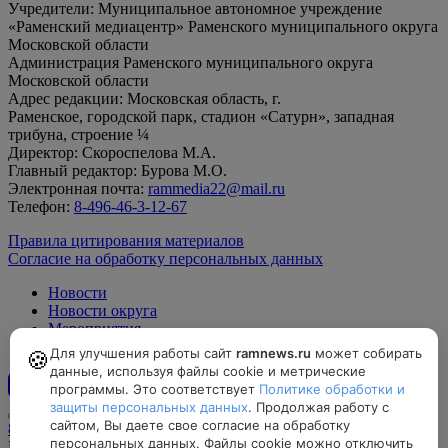
Учредители: Муниципальное автономное учреждение
«Раменский медиацентр» Раменского муниципального округа
Московской области
Администрация Раменского муниципального округа
Московской области
Адрес редакции: Московская область, г.
Раменское, городской парк, стадион «Сатурн», западная
трибуна, строение ¼
Директор: Скороспелова М.А.
Главный редактор: Бурова М.О.
Электронная почта:
rammedia22@mail.ru
Телефон:
8-496-46-3-12-67
Правила цитирования материалов
Согласие на обработку персональных данных
Новости
Новости округа
Мероприятия
Официально
Для улучшения работы сайт
ramnews.ru
может собирать
🍪
данные, используя файлы cookie и метрические
программы. Это соответствует
Политике обработки и
12+
защиты персональных данных
. Продолжая работу с
сайтом, Вы даете свое согласие на обработку
8-496-46-3-12-67, rammedia22@mail.ru
персональных данных. Файлы cookie можно отключить
Московская область, г. Раменское, городской парк, стадион