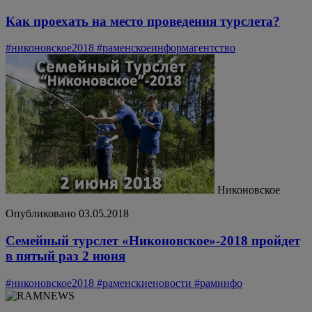
Как проехать на место проведения турслета?
#никоновское2018
#раменскоеинформагентство
Никоновское
Опубликовано 03.05.2018
Семейный турслет «Никоновское»-2018 пройдет
в пятый раз 2 июня
#никоновское2018
#раменскиеновости
#раминфо