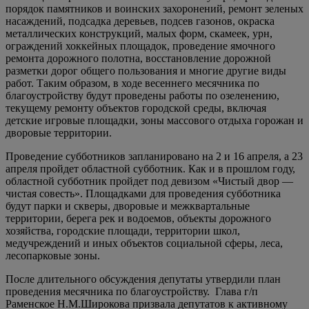
порядок памятников и воинских захоронений, ремонт зеленых
насаждений, подсадка деревьев, подсев газонов, окраска
металлических конструкций, малых форм, скамеек, урн,
ограждений хоккейных площадок, проведение ямочного
ремонта дорожного полотна, восстановление дорожной
разметки дорог общего пользования и многие другие виды
работ. Таким образом, в ходе весеннего месячника по
благоустройству будут проведены работы по озеленению,
текущему ремонту объектов городской среды, включая
детские игровые площадки, зоны массового отдыха горожан и
дворовые территории.
Проведение субботников запланировано на 2 и 16 апреля, а 23
апреля пройдет областной субботник. Как и в прошлом году,
областной субботник пройдет под девизом «Чистый двор —
чистая совесть». Площадками для проведения субботника
будут парки и скверы, дворовые и межквартальные
территории, берега рек и водоемов, объекты дорожного
хозяйства, городские площади, территории школ,
медучреждений и иных объектов социальной сферы, леса,
лесопарковые зоны.
После длительного обсуждения депутаты утвердили план
проведения месячника по благоустройству. Глава г/п
Раменское Н.М.Широкова призвала депутатов к активному