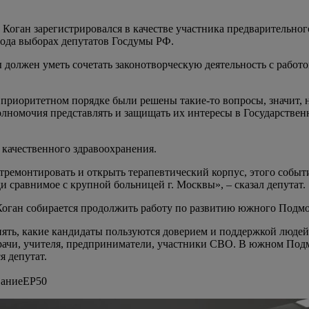
Коган зарегистрировался в качестве участника предварительног
года выборах депутатов Госдумы РФ.
олжен уметь сочетать законотворческую деятельность с работой 
в приоритетном порядке были решены такие-то вопросы, значит, 
олномочия представлять и защищать их интересы в Государствен
 качественного здравоохранения.
 отремонтировать и открыть терапевтический корпус, этого собы
и сравнимое с крупной больницей г. Москвы», – сказал депутат.
Коган собирается продолжить работу по развитию южного Подмо
нять, какие кандидаты пользуются доверием и поддержкой люде
врачи, учителя, предприниматели, участники СВО. В южном Под
 депутат.
ваниеЕР50