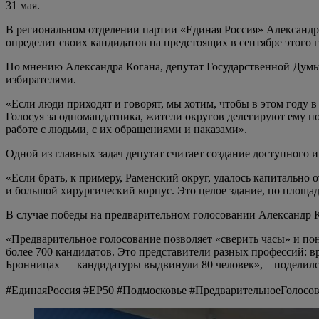
31 мая.
В региональном отделении партии «Единая Россия» Александр 
определит своих кандидатов на предстоящих в сентябре этого 
По мнению Александра Когана, депутат Государственной Думы д
избирателями.
«Если люди приходят и говорят, мы хотим, чтобы в этом году 
Голосуя за одномандатника, жители округов делегируют ему п
работе с людьми, с их обращениями и наказами».
Одной из главных задач депутат считает создание доступного и
«Если брать, к примеру, Раменский округ, удалось капитально
и большой хирургический корпус. Это целое здание, по площад
В случае победы на предварительном голосовании Александр 
«Предварительное голосование позволяет «сверить часы» и по
более 700 кандидатов. Это представители разных профессий: 
Бронницах — кандидатуры выдвинули 80 человек», – поделился
#ЕдинаяРоссия #ЕР50 #Подмосковье #ПредварительноеГолосо