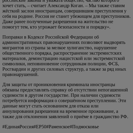
российские законы и уважать общество, частью которого
хочет стать, – считает Александр Коган. – Мы также ставим
жёсткий заслон иностранцам, совершившим преступления у
себя на родине. Россия не станет убежищем для преступников.
Даже ранее полученные разрешения на жительство не
помогут тем, кто угрожает безопасности и порядку».
Поправки в Кодексе Российской Федерации об
административных правонарушениях позволяют выдворять
мигрантов из страны за мелкое хулиганство, нарушение
общественного порядка, распространение экстремистских
материалов, демонстрацию нацистской или экстремистской
символики, неповиновение сотрудникам полиции, ФСБ,
Росгвардии и других силовых структур, а также за ряд иных
правонарушений.
Для защиты от проникновения криминала иностранцы
обязаны предоставлять справку об отсутствии непогашенной
судимости в другом государстве. При наличии судимости
потребуется информация о совершённом преступлении. Эти
данные могут стать основанием для отказа или
аннулирования разрешения на временное проживание, а
также для отклонения заявлений о приёме в гражданство РФ.
#ЕдинаяРоссия#ЕР50#Раменское#Подмосковье