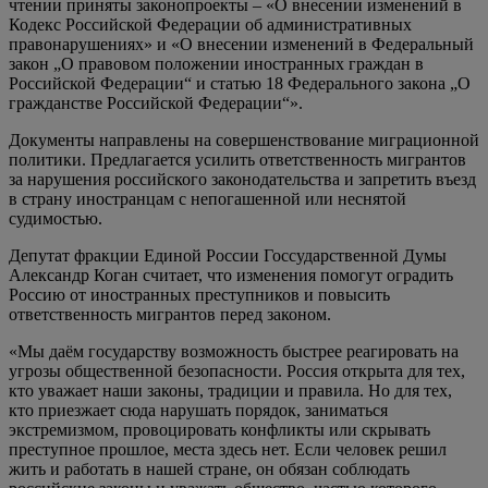
чтении приняты законопроекты – «О внесении изменений в
Кодекс Российской Федерации об административных
правонарушениях» и «О внесении изменений в Федеральный
закон „О правовом положении иностранных граждан в
Российской Федерации“ и статью 18 Федерального закона „О
гражданстве Российской Федерации“».
Документы направлены на совершенствование миграционной
политики. Предлагается усилить ответственность мигрантов
за нарушения российского законодательства и запретить въезд
в страну иностранцам с непогашенной или неснятой
судимостью.
Депутат фракции Единой России Госсударственной Думы
Александр Коган считает, что изменения помогут оградить
Россию от иностранных преступников и повысить
ответственность мигрантов перед законом.
«Мы даём государству возможность быстрее реагировать на
угрозы общественной безопасности. Россия открыта для тех,
кто уважает наши законы, традиции и правила. Но для тех,
кто приезжает сюда нарушать порядок, заниматься
экстремизмом, провоцировать конфликты или скрывать
преступное прошлое, места здесь нет. Если человек решил
жить и работать в нашей стране, он обязан соблюдать