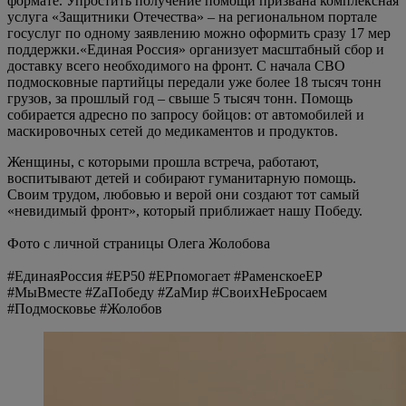
формате. Упростить получение помощи призвана комплексная
услуга «Защитники Отечества» – на региональном портале
госуслуг по одному заявлению можно оформить сразу 17 мер
поддержки.«Единая Россия» организует масштабный сбор и
доставку всего необходимого на фронт. С начала СВО
подмосковные партийцы передали уже более 18 тысяч тонн
грузов, за прошлый год – свыше 5 тысяч тонн. Помощь
собирается адресно по запросу бойцов: от автомобилей и
маскировочных сетей до медикаментов и продуктов.
Женщины, с которыми прошла встреча, работают,
воспитывают детей и собирают гуманитарную помощь.
Своим трудом, любовью и верой они создают тот самый
«невидимый фронт», который приближает нашу Победу.
Фото с личной страницы Олега Жолобова
#ЕдинаяРоссия #ЕР50 #ЕРпомогает #РаменскоеЕР
#МыВместе #ZаПобеду #ZаМир #CвоихНеБросаем
#Подмосковье #Жолобов