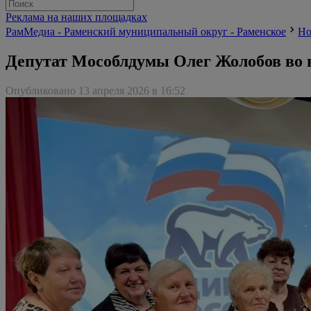
Реклама на наших площадках
РамМедиа - Раменский муниципальный округ - Раменское
Но
Депутат Мособлдумы Олег Жолобов во в
Опубликовано 13 апреля 2026 в 16:52