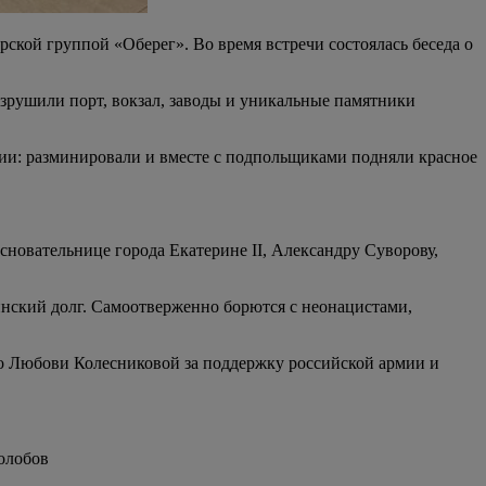
ской группой «Оберег». Во время встречи состоялась беседа о
зрушили порт, вокзал, заводы и уникальные памятники
ии: разминировали и вместе с подпольщиками подняли красное
сновательнице города Екатерине II, Александру Суворову,
инский долг. Самоотверженно борются с неонацистами,
мо Любови Колесниковой за поддержку российской армии и
олобов