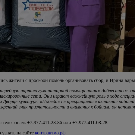
ь жители с просьбой помочь организовать сбор, и Ирина Барыб
 очередную партию гуманитарной помощи нашим доблестным за
маскировочные сети. Они играют важнейшую роль в ходе специа
шем Дворце культуры «Победа» не прекращается активная работа
скренний знак признательности и внимания к бойцам: он напоми
 телефонам: +7‑977‑411‑28‑86 или +7‑977‑411‑08‑28.
узнать на сайте
контрактмо.рф.