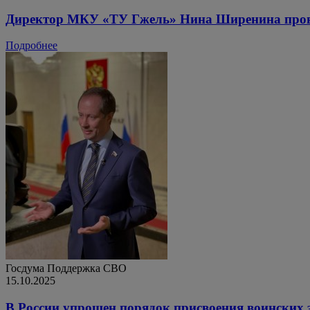
Директор МКУ «ТУ Гжель» Нина Ширенина прове
Подробнее
Госдума
Поддержка СВО
15.10.2025
В России упрощен порядок присвоения воинских 