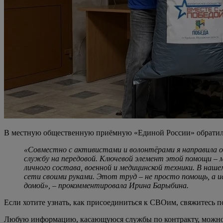
В местную общественную приёмную «Единой России» обратилис
«Совместно с активистами и волонтёрами я направила
службу на передовой. Ключевой элемент этой помощи – 
личного состава, военной и медицинской техники. В на
сети своими руками. Этот труд – не просто помощь, а и
домой», – прокомментировала Ирина Барыбина.
Если хотите узнать, как присоединиться к СВОим, свяжитесь по
Любую информацию, касающуюся службы по контракту, можно 