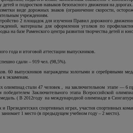
 детей и подростков навыков безопасного движения на дорогах.
разметки виде дорожных знаков (ограничение скорости, остор
вательным учреждениям.
стройство 2 площадок для изучения Правил дорожного движен
еждений, материалы для оформления уголков по профилактик
дка на базе Раменского центра развития творчества детей и юн
ого года и итоговой аттестации выпускников.
пешно сдали – 919 чел. (98,5%).
ов. 60 выпускников награждены золотыми и серебряными мед
 к экзаменам.
х олимпиад стали 47
человек ,
на заключительном
этапе — 6 п
 победителем Заключительного этапа Всероссийской олимпи
медаль. ( В 2012году
на международной олимпиаде в Сингапур
х и Президентских спортивных играх, участия спортивных кома
занимает 1 место (в предыдущем учебном году – 2 место).