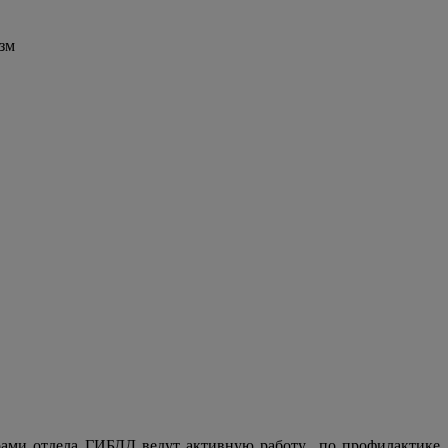
зм
орами отдела ГИБДД ведут активную работу по профилактике