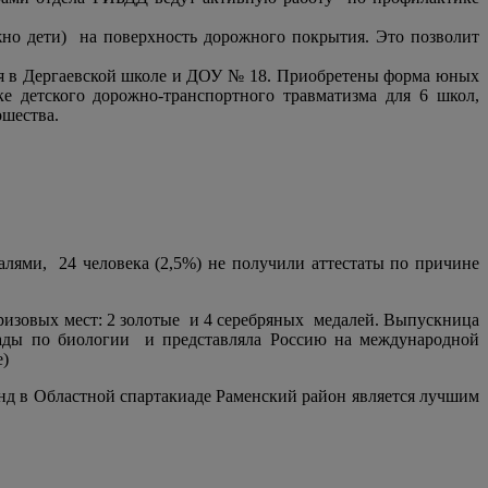
ожно дети) на поверхность дорожного покрытия. Это позволит
ия в Дергаевской школе и ДОУ № 18. Приобретены форма юных
е детского дорожно-транспортного травматизма для 6 школ,
ошества.
алями,
24 человека (2,5%) не получили аттестаты по причине
ризовых мест: 2 золотые и 4 серебряных медалей. Выпускница
ады по биологии
и представляла Россию на международной
е)
нд в Областной спартакиаде Раменский район является лучшим