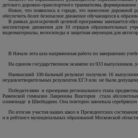
детского дорожно-транспортного травматизма, формированию у
Н
овое, что появилось в городе, это нанесение дорожной 
обеспечить более безопасное движение обучающихся к образо
В рамках долгосрочной целевой программы завешается обу
инспекторов движения для 10 отрядов образовательных учр
видеоматериалы, велосипеды и защитная амуниция для автогоро
В Начале лета шла напряженная работа по завершению учебн
На едином государственном экзамене из 933 выпускников, ус
Наивысший 100-бальный результат получили 16 выпускник
неудовлетворительных результатов ЕГЭ или
не были допущены
Победителями
и призерами регионального этапа предметны
Раменской гимназии Лавренова Виктория стала абсолютным
олимпиаде
в Швейцарии. Она повторно завоевала серебряную 
По итогам участия наших школ в Президентских состязания
и в рейтинге муниципальных образований Московской области 