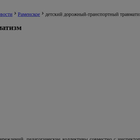
вости
Раменское
детский дорожный-транспортный травмати
матизм
учреждений, педагогические коллективы совместно с инспект