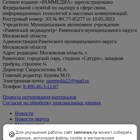
Сетевое издание «РАММЕДИА» зарегистрировано
Федеральной службой по надзору в сфере связи,
информационных технологий и массовых коммуникаций.
Реестровый номер: ЭЛ № ФС77-85277 от 10.05.2023
Учредители: Муниципальное автономное учреждение
«Раменский медиацентр» Раменского муниципального округа
Московской области
Администрация Раменского муниципального округа
Московской области
Адрес редакции: Московская область, г.
Раменское, городской парк, стадион «Сатурн», западная
трибуна, строение ¼
Директор: Скороспелова М.А.
Главный редактор: Бурова М.О.
Электронная почта:
rammedia22@mail.ru
Телефон:
8-496-46-3-12-67
Правила цитирования материалов
Согласие на обработку персональных данных
Новости
Новости округа
Мероприятия
Официально
Для улучшения работы сайт
ramnews.ru
может собирать
🍪
данные, используя файлы cookie и метрические