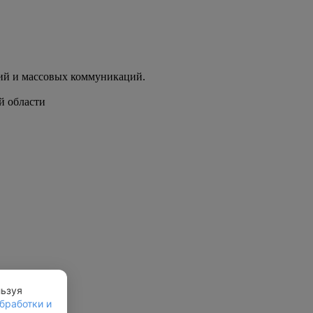
ий и массовых коммуникаций.
й области
льзуя
бработки и