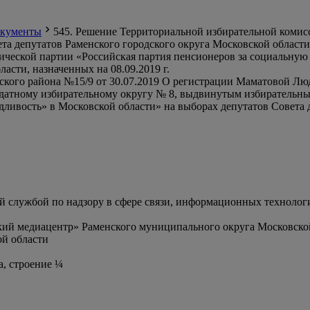
кументы
545. Решение Территориальной избирательной комисс
а депутатов Раменского городского округа Московской област
ческой партии «Российская партия пенсионеров за социальную 
асти, назначенных на 08.09.2019 г.
ского района №15/9 от 30.07.2019 О регистрации Маматовой Л
ндатному избирательному округу № 8, выдвинутым избирательн
дливость» в Московской области» на выборах депутатов Совета 
службой по надзору в сфере связи, информационных технолог
ий медиацентр» Раменского муниципального округа Московско
й области
а, строение ¼