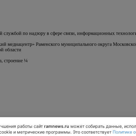
службой по надзору в сфере связи, информационных технолог
ий медиацентр» Раменского муниципального округа Московско
й области
а, строение ¼
учшения работы сайт
ramnews.ru
может собирать данные, испо
cookie и метрические программы. Это соответствует
Политике о