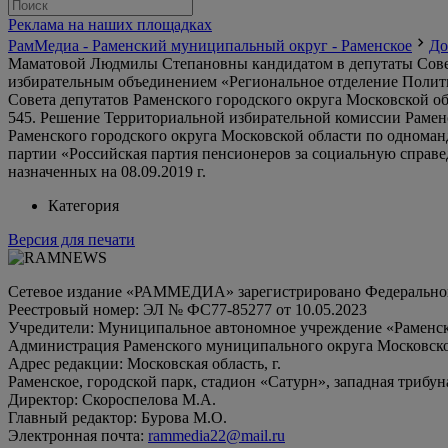
Реклама на наших площадках
РамМедиа - Раменский муниципальный округ - Раменское
До
Маматовой Людмилы Степановны кандидатом в депутаты Совет
избирательным объединением «Региональное отделение Полити
Совета депутатов Раменского городского округа Московской обл
545. Решение Территориальной избирательной комиссии Рамен
Раменского городского округа Московской области по однома
партии «Российская партия пенсионеров за социальную справе
назначенных на 08.09.2019 г.
Категория
Версия для печати
Сетевое издание «РАММЕДИА» зарегистрировано Федеральной 
Реестровый номер: ЭЛ № ФС77-85277 от 10.05.2023
Учредители: Муниципальное автономное учреждение «Раменск
Администрация Раменского муниципального округа Московско
Адрес редакции: Московская область, г.
Раменское, городской парк, стадион «Сатурн», западная трибун
Директор: Скороспелова М.А.
Главный редактор: Бурова М.О.
Электронная почта:
rammedia22@mail.ru