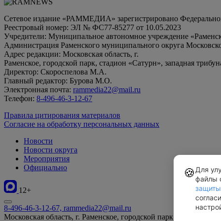
Сетевое издание «РАММЕДИА» зарегистрировано Федеральной 
Реестровый номер: ЭЛ № ФС77-85277 от 10.05.2023
Учредители: Муниципальное автономное учреждение «Раменск
Администрация Раменского муниципального округа Московско
Адрес редакции: Московская область, г.
Раменское, городской парк, стадион «Сатурн», западная трибун
Директор: Скороспелова М.А.
Главный редактор: Бурова М.О.
Электронная почта:
rammedia22@mail.ru
Телефон:
8-496-46-3-12-67
Правила цитирования материалов
Согласие на обработку персональных данных
Новости
Новости округа
Мероприятия
Официально
Для ул
🍪
файлы 
защиты
12+
соглас
настро
8-496-46-3-12-67, rammedia22@mail.ru
Московская область, г. Раменское, городской парк, стадион «Са