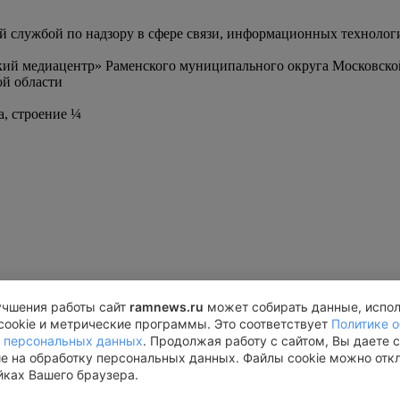
службой по надзору в сфере связи, информационных технолог
ий медиацентр» Раменского муниципального округа Московско
й области
а, строение ¼
учшения работы сайт
ramnews.ru
может собирать данные, испо
cookie и метрические программы. Это соответствует
Политике о
 персональных данных
. Продолжая работу с сайтом, Вы даете 
ие на обработку персональных данных. Файлы cookie можно отк
йках Вашего браузера.
турн», западная трибуна, строение ¼