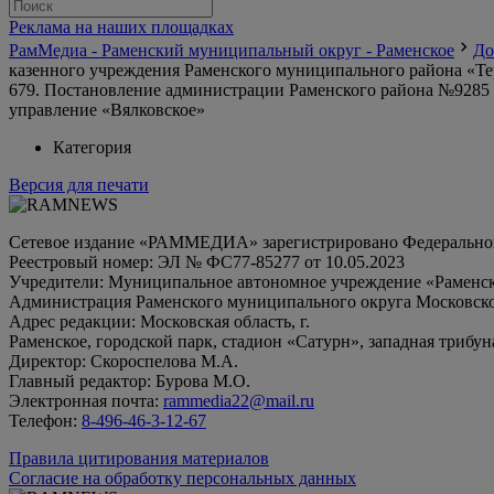
Реклама на наших площадках
РамМедиа - Раменский муниципальный округ - Раменское
До
казенного учреждения Раменского муниципального района «Те
679. Постановление администрации Раменского района №9285 
управление «Вялковское»
Категория
Версия для печати
Сетевое издание «РАММЕДИА» зарегистрировано Федеральной 
Реестровый номер: ЭЛ № ФС77-85277 от 10.05.2023
Учредители: Муниципальное автономное учреждение «Раменск
Администрация Раменского муниципального округа Московско
Адрес редакции: Московская область, г.
Раменское, городской парк, стадион «Сатурн», западная трибун
Директор: Скороспелова М.А.
Главный редактор: Бурова М.О.
Электронная почта:
rammedia22@mail.ru
Телефон:
8-496-46-3-12-67
Правила цитирования материалов
Согласие на обработку персональных данных