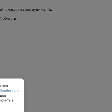
ий и массовых коммуникаций.
й области
льзуя
бработки и
свое
лючить в