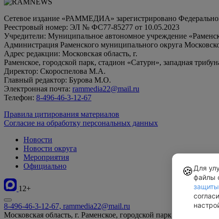
Сетевое издание «РАММЕДИА» зарегистрировано Федеральной 
Реестровый номер: ЭЛ № ФС77-85277 от 10.05.2023
Учредители: Муниципальное автономное учреждение «Раменск
Администрация Раменского муниципального округа Московско
Адрес редакции: Московская область, г.
Раменское, городской парк, стадион «Сатурн», западная трибун
Директор: Скороспелова М.А.
Главный редактор: Бурова М.О.
Электронная почта:
rammedia22@mail.ru
Телефон:
8-496-46-3-12-67
Правила цитирования материалов
Согласие на обработку персональных данных
Новости
Новости округа
Мероприятия
Официально
Для ул
🍪
файлы 
защиты
12+
соглас
настро
8-496-46-3-12-67, rammedia22@mail.ru
Московская область, г. Раменское, городской парк, стадион «Са