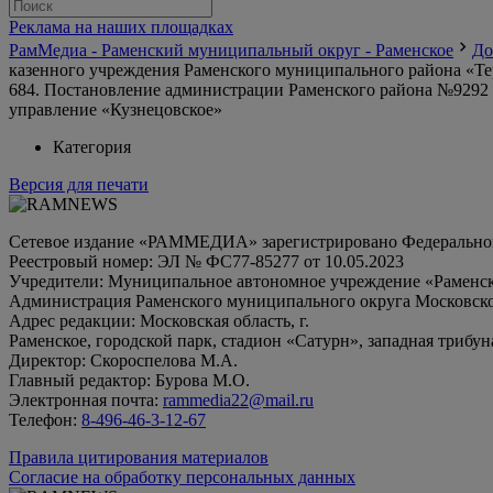
Реклама на наших площадках
РамМедиа - Раменский муниципальный округ - Раменское
До
казенного учреждения Раменского муниципального района «Те
684. Постановление администрации Раменского района №9292 
управление «Кузнецовское»
Категория
Версия для печати
Сетевое издание «РАММЕДИА» зарегистрировано Федеральной 
Реестровый номер: ЭЛ № ФС77-85277 от 10.05.2023
Учредители: Муниципальное автономное учреждение «Раменск
Администрация Раменского муниципального округа Московско
Адрес редакции: Московская область, г.
Раменское, городской парк, стадион «Сатурн», западная трибун
Директор: Скороспелова М.А.
Главный редактор: Бурова М.О.
Электронная почта:
rammedia22@mail.ru
Телефон:
8-496-46-3-12-67
Правила цитирования материалов
Согласие на обработку персональных данных