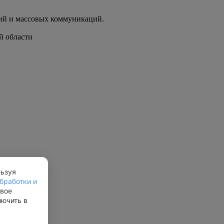
ий и массовых коммуникаций.
й области
льзуя
бработки и
свое
лючить в