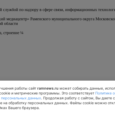
службой по надзору в сфере связи, информационных технолог
ий медиацентр» Раменского муниципального округа Московско
й области
а, строение ¼
учшения работы сайт
ramnews.ru
может собирать данные, испо
cookie и метрические программы. Это соответствует
Политике о
 персональных данных
. Продолжая работу с сайтом, Вы даете 
ие на обработку персональных данных. Файлы cookie можно отк
йках Вашего браузера.
турн», западная трибуна, строение ¼