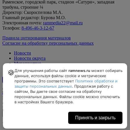
Раменское, городской парк, стадион «Сатурн», западная
трибуна, строение ¼
Директор: Скороспелова М.А.
Главный редактор: Бурова М.О.
Электронная почта:
rammedia22@mail.ru
Телефон:
8-496-46-3-12-67
Правила цитирования материалов
Согласие на обработку персональных данных
Новости
Новости округа
Мероприятия
Официально
Для улучшения работы сайт
ramnews.ru
может собирать
🍪
данные, используя файлы cookie и метрические
программы. Это соответствует
Политике обработки и
12+
защиты персональных данных
. Продолжая работу с
сайтом, Вы даете свое согласие на обработку
8-496-46-3-12-67, rammedia22@mail.ru
персональных данных. Файлы cookie можно отключить
Московская область, г. Раменское, городской парк, стадион
в настройках Вашего браузера.
«Сатурн», западная трибуна, строение ¼
Найти на карте
Принять и закрыть
Все права защищены © МАУ «Раменский медиацентр»