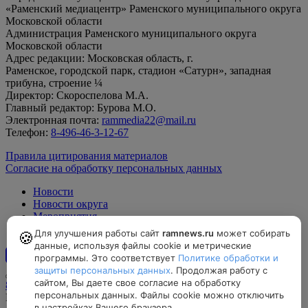
«Раменский медиацентр» Раменского муниципального округа
Московской области
Администрация Раменского муниципального округа
Московской области
Адрес редакции: Московская область, г.
Раменское, городской парк, стадион «Сатурн», западная
трибуна, строение ¼
Директор: Скороспелова М.А.
Главный редактор: Бурова М.О.
Электронная почта:
rammedia22@mail.ru
Телефон:
8-496-46-3-12-67
Правила цитирования материалов
Согласие на обработку персональных данных
Новости
Новости округа
Мероприятия
Официально
Для улучшения работы сайт
ramnews.ru
может собирать
🍪
данные, используя файлы cookie и метрические
программы. Это соответствует
Политике обработки и
12+
защиты персональных данных
. Продолжая работу с
сайтом, Вы даете свое согласие на обработку
8-496-46-3-12-67, rammedia22@mail.ru
персональных данных. Файлы cookie можно отключить
Московская область, г. Раменское, городской парк, стадион
в настройках Вашего браузера.