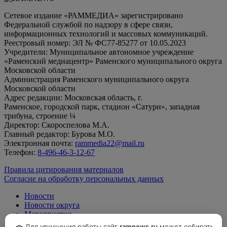
Сетевое издание «РАММЕДИА» зарегистрировано
Федеральной службой по надзору в сфере связи,
информационных технологий и массовых коммуникаций.
Реестровый номер: ЭЛ № ФС77-85277 от 10.05.2023
Учредители: Муниципальное автономное учреждение
«Раменский медиацентр» Раменского муниципального округа
Московской области
Администрация Раменского муниципального округа
Московской области
Адрес редакции: Московская область, г.
Раменское, городской парк, стадион «Сатурн», западная
трибуна, строение ¼
Директор: Скороспелова М.А.
Главный редактор: Бурова М.О.
Электронная почта:
rammedia22@mail.ru
Телефон:
8-496-46-3-12-67
Правила цитирования материалов
Согласие на обработку персональных данных
Новости
Новости округа
Мероприятия
Официально
Для улучшения работы сайт
ramnews.ru
может собирать