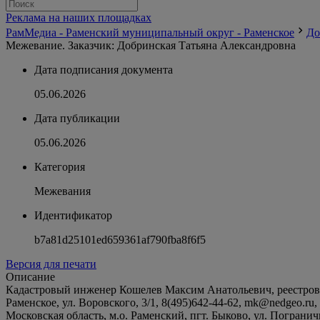
Реклама на наших площадках
РамМедиа - Раменский муниципальный округ - Раменское
До
Межевание. Заказчик: Добринская Татьяна Александровна
Дата подписания документа
05.06.2026
Дата публикации
05.06.2026
Категория
Межевания
Идентификатор
b7a81d25101ed659361af790fba8f6f5
Версия для печати
Описание
Кадастровый инженер Кошелев Максим Анатольевич, реестровы
Раменское, ул. Воровского, 3/1, 8(495)642-44-62, mk@nedgeo.r
Московская область, м.о. Раменский, пгт. Быково, ул. Пограничн