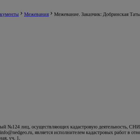
кументы
Межевания
Межевание. Заказчик: Добринская Тат
й №124 лиц, осуществляющих кадастровую деятельность, СНИЛС 1
u, info@nedgeo.ru, является исполнителем кадастровых работ в о
ая, уч. 1.