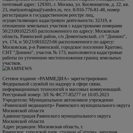
почтовый адрес: 129301, г. Москва, ул. Космонавтов, д. 22, кв.
23, mariyaotvagina@yandex.ru, тел. 8-916-776-81-48, номер
регистрации в государственном реестре лиц,
осуществляющих кадастровую деятельность: 32319, в
отношении земельных участков с кадастровыми номерами
50:23:0010225:65 расположенного по адресу: Московская
область, Раменский район, с/о Дементьевский, с/т "Донино",
уч. 174, и 50:23:0010225:66 расположенного по адресу:
Московская, р-н Раменский, городское поселение Кратово,
СНТ "Донино", участок № 173, выполняются кадастровые
работы по уточнению местоположения границ земельных
участков.
Сетевое издание «РАММЕДИА» зарегистрировано
Федеральной службой по надзору в сфере связи,
информационных технологий и массовых коммуникаций.
Реестровый номер: ЭЛ № ФС77-85277 от 10.05.2023
Учредители: Муниципальное автономное учреждение
«Раменский медиацентр» Раменского муниципального округа
Московской области
Администрация Раменского муниципального округа
Московской области
Адрес редакции: Московская область, г.
Раменское, городской парк, стадион «Сатурн», западная