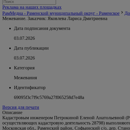
Реклама на наших площадках
РамМедиа - Раменский муниципальный округ - Раменское
До
Межевание. Заказчик: Яковлева Лариса Дмитриевна
Дата подписания документа
03.07.2026
Дата публикации
03.07.2026
Категория
Межевания
Идентификатор
69095f3c7f9c5769a27f065258d7e48a
Версия для печати
Описание
Кадастровым инженером Петрокиной Еленой Анатольевной (РФ, МО,
осуществляющих кадастровую деятельность 28798) выполняются
Московская обл., Раменский район, Софьинский с/о, дер. Станов