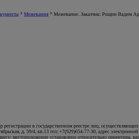
кументы
Межевания
Межевание. Заказчик: Рощин Вадим А
егистрации в государственном реестре лиц, осуществляющих ка
брьская, д. 59/4, кв.13 тел: +7(929)654-77-30, адрес электронно
дресу: местоположение установлено относительно ориентира, ра