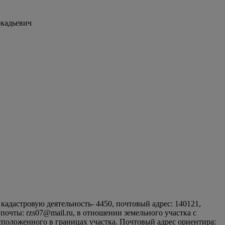
ркадьевич
дастровую деятельность- 4450, почтовый адрес: 140121,
й почты: rzs07@mail.ru, в отношении земельного участка с
сположенного в границах участка. Почтовый адрес ориентира: