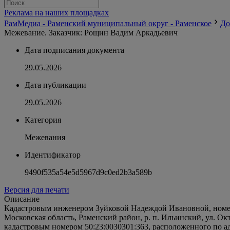
Реклама на наших площадках
РамМедиа - Раменский муниципальный округ - Раменское
До
Межевание. Заказчик: Рощин Вадим Аркадьевич
Дата подписания документа
29.05.2026
Дата публикации
29.05.2026
Категория
Межевания
Идентификатор
9490f535a54e5d5967d9c0ed2b3a589b
Версия для печати
Описание
Кадастровым инженером Зуйковой Надеждой Ивановной, номер р
Московская область, Раменский район, р. п. Ильинский, ул. Октя
кадастровым номером 50:23:0030301:363, расположенного по а