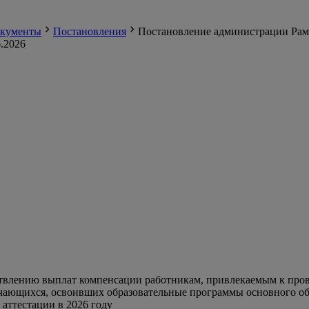
кументы
Постановления
Постановление администрации Раме
.2026
твлению выплат компенсации работникам, привлекаемым к пров
чающихся, освоивших образовательные программы основного общ
тестации в 2026 году