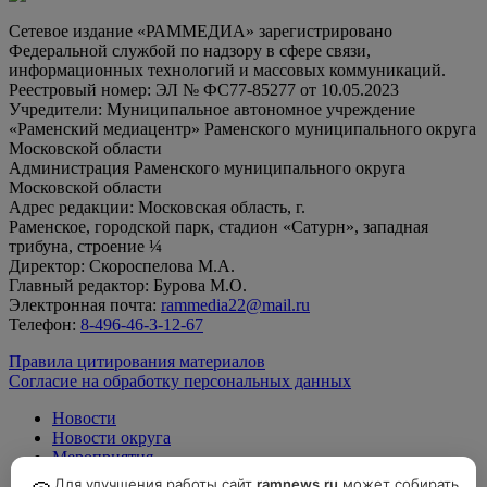
Сетевое издание «РАММЕДИА» зарегистрировано
Федеральной службой по надзору в сфере связи,
информационных технологий и массовых коммуникаций.
Реестровый номер: ЭЛ № ФС77-85277 от 10.05.2023
Учредители: Муниципальное автономное учреждение
«Раменский медиацентр» Раменского муниципального округа
Московской области
Администрация Раменского муниципального округа
Московской области
Адрес редакции: Московская область, г.
Раменское, городской парк, стадион «Сатурн», западная
трибуна, строение ¼
Директор: Скороспелова М.А.
Главный редактор: Бурова М.О.
Электронная почта:
rammedia22@mail.ru
Телефон:
8-496-46-3-12-67
Правила цитирования материалов
Согласие на обработку персональных данных
Новости
Новости округа
Мероприятия
Официально
Для улучшения работы сайт
ramnews.ru
может собирать