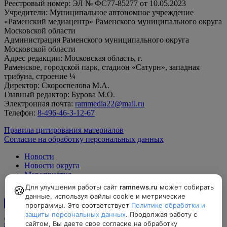
Реестровый номер: ЭЛ № ФС77-85277 от 10.05.2023
Учредители: Муниципальное автономное учреждение
«Раменский медиацентр» Раменского муниципального округа
Московской области
Администрация Раменского муниципального округа
Московской области
Адрес редакции: Московская область, г.
Раменское, городской парк, стадион «Сатурн», западная
трибуна, строение ¼
Директор: Скороспелова М.А.
Главный редактор: Бурова М.О.
Электронная почта:
rammedia22@mail.ru
Телефон:
8-496-46-3-12-67
Правила цитирования материалов
Согласие на обработку персональных данных
Новости
Новости округа
Мероприятия
Официально
Для улучшения работы сайт
ramnews.ru
может собирать
🍪
данные, используя файлы cookie и метрические
программы. Это соответствует
Политике обработки и
12+
защиты персональных данных
. Продолжая работу с
сайтом, Вы даете свое согласие на обработку
8-496-46-3-12-67, rammedia22@mail.ru