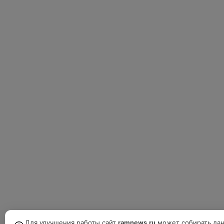
Для улучшения работы сайт
ramnews.ru
может собирать дан