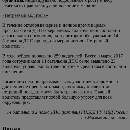
организма, индивидуально подобранное к росту и весу
ребенка и, правильно установленное в машине.
«Нетрезвый водитель»
В течение октября вечернее и ночное время в целях
профилактики ДТП совершаемых водителями в состоянии
алкогольного опьянения, на территории обслуживания 14
батальона ДПС проводили мероприятия «Нетрезвый
водитель».
В ходе рейдов проверено 259 водителей. Всего в марте 2017
года сотрудниками 14 батальона ДПС было выявлено 23
водителя, управлявших транспортным средством в состоянии
опьянения.
Госавтоинспекция призывает всех участников дорожного
движения не преступать закон, поскольку последствия
нетрезвой поездки могут быть трагическими. Пьяный
водитель представляет собой большую угрозу для всех
окружающих.
14 батальона 2 полка ДПС (южный) ГИБДД ГУ МВД России
по Московской области
Погода