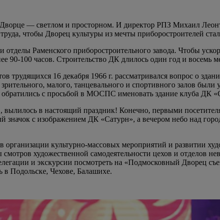
о Дворце — светлом и просторном. И директор РПЗ Михаил Лео
труда, чтобы Дворец культуры из мечты приборостроителей стал
а и отделы Раменского приборостроительного завода. Чтобы уско
е 90-100 часов. Строительство ДК длилось один год и восемь м
в трудящихся 16 декабря 1966 г. рассматривался вопрос о здани
е зрительного, малого, танцевального и спортивного залов был
и обратились с просьбой в МОСПС именовать здание клуба ДК «
г., вылилось в настоящий праздник! Конечно, первыми посетите
й значок с изображением ДК «Сатурн», а вечером небо над горо
в организации культурно-массовых мероприятий и развитии худо
ы смотров художественной самодеятельности цехов и отделов не
делегации и экскурсии посмотреть на «Подмосковный Дворец съе
ь в Подольске, Чехове, Балашихе.