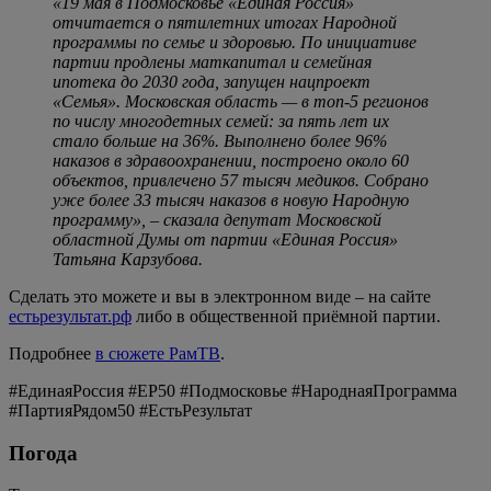
«19 мая в Подмосковье «Единая Россия»
отчитается о пятилетних итогах Народной
программы по семье и здоровью. По инициативе
партии продлены маткапитал и семейная
ипотека до 2030 года, запущен нацпроект
«Семья». Московская область — в топ-5 регионов
по числу многодетных семей: за пять лет их
стало больше на 36%. Выполнено более 96%
наказов в здравоохранении, построено около 60
объектов, привлечено 57 тысяч медиков. Собрано
уже более 33 тысяч наказов в новую Народную
программу», – сказала депутат Московской
областной Думы от партии «Единая Россия»
Татьяна Карзубова.
Сделать это можете и вы в электронном виде – на сайте
естьрезультат.рф
либо в общественной приёмной партии.
Подробнее
в сюжете РамТВ
.
#ЕдинаяРоссия #ЕР50 #Подмосковье #НароднаяПрограмма
#ПартияРядом50 #ЕстьРезультат
Погода