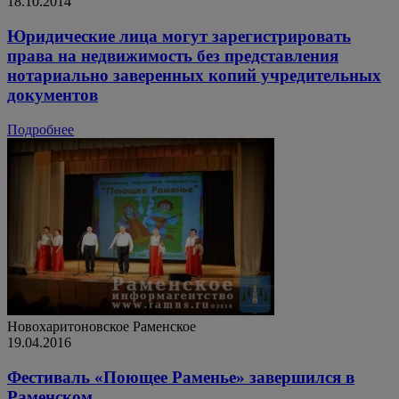
18.10.2014
Юридические лица могут зарегистрировать
права на недвижимость без представления
нотариально заверенных копий учредительных
документов
Подробнее
Новохаритоновское
Раменское
19.04.2016
Фестиваль «Поющее Раменье» завершился в
Раменском