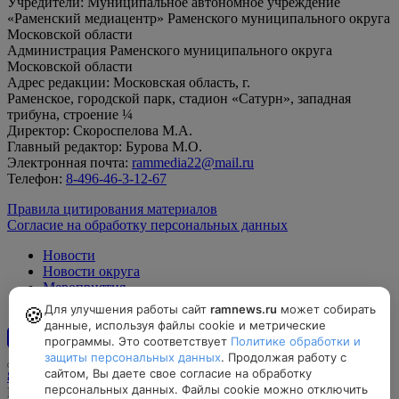
Учредители: Муниципальное автономное учреждение
«Раменский медиацентр» Раменского муниципального округа
Московской области
Администрация Раменского муниципального округа
Московской области
Адрес редакции: Московская область, г.
Раменское, городской парк, стадион «Сатурн», западная
трибуна, строение ¼
Директор: Скороспелова М.А.
Главный редактор: Бурова М.О.
Электронная почта:
rammedia22@mail.ru
Телефон:
8-496-46-3-12-67
Правила цитирования материалов
Согласие на обработку персональных данных
Новости
Новости округа
Мероприятия
Официально
Для улучшения работы сайт
ramnews.ru
может собирать
🍪
данные, используя файлы cookie и метрические
программы. Это соответствует
Политике обработки и
12+
защиты персональных данных
. Продолжая работу с
сайтом, Вы даете свое согласие на обработку
8-496-46-3-12-67, rammedia22@mail.ru
персональных данных. Файлы cookie можно отключить
Московская область, г. Раменское, городской парк, стадион