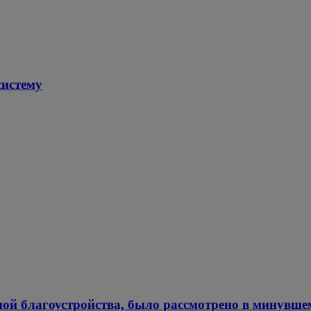
систему
мой благоустройства, было рассмотрено в минувше