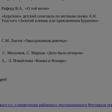
Риферд В.А. «О той весне»
«Буратино» детский спектакль по мотивам сказки А.Н.
Толстого «Золотой ключик или приключения Буратино»
С.М. Лыгин «Заколдованная девочка»
С. Михалков, С. Маршак «Дело было вечером»
А., Л. Измайловы «Кошка и Фонарь»
дрей
ого г.о. о проведении районного дистанционного Фестиваля те