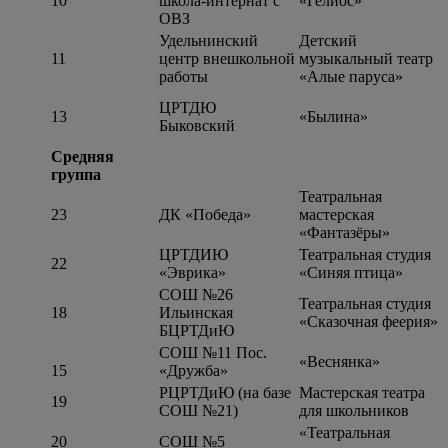
10
школа-интернат с
«Гелиос»
ОВЗ
Удельнинский
Детский
11
центр внешкольной
музыкальный театр
работы
«Алые паруса»
ЦРТДЮ
13
«Былина»
Быковский
Средняя
группа
Театральная
23
ДК «Победа»
мастерская
«Фантазёры»
ЦРТДИЮ
Театральная студия
22
«Эврика»
«Синяя птица»
СОШ №26
Театральная студия
18
Ильинская
«Сказочная феерия»
БЦРТДиЮ
СОШ №11 Пос.
«Веснянка»
15
«Дружба»
РЦРТДиЮ (на базе
Мастерская театра
19
СОШ №21)
для школьников
«Театральная
20
СОШ №5