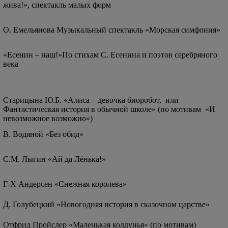
жива!», спектакль малых форм
О. Емельянова Музыкальный спектакль «Морская симфония»
«Есенин – наш!»По стихам С. Есенина и поэтов серебряного
века
Старицына Ю.Б. «Алиса – девочка биоробот, или
Фантастическая история в обычной школе» (по мотивам «И
невозможное возможно»)
В. Водяной «Без обид»
С.М. Лыгин «Ай да Лёнька!»
Г-Х Андерсен «Снежная королева»
Д. Голубецкий «Новогодняя история в сказочном царстве»
Отфрид Пройслер «Маленькая колдунья» (по мотивам)