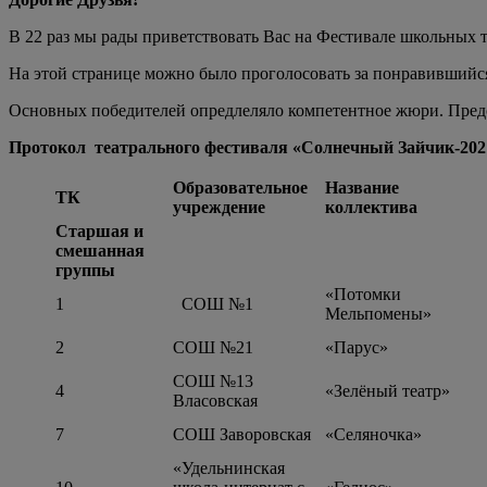
В 22 раз мы рады приветствовать Вас на Фестивале школьных 
На этой странице можно было проголосовать за понравившийся
Основных победителей опредлеляло компетентное жюри. Пред
Протокол театрального фестиваля «Солнечный Зайчик-202
Образовательное
Название
ТК
учреждение
коллектива
Старшая и
смешанная
группы
«Потомки
1
СОШ №1
Мельпомены»
2
СОШ №21
«Парус»
СОШ №13
4
«Зелёный театр»
Власовская
7
СОШ Заворовская
«Селяночка»
«Удельнинская