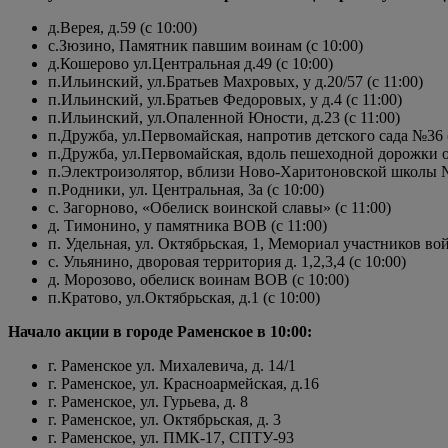
д.Верея, д.59 (с 10:00)
с.Зюзино, Памятник павшим воинам (с 10:00)
д.Кошерово ул.Центральная д.49 (с 10:00)
п.Ильинский, ул.Братьев Махровых, у д.20/57 (с 11:00)
п.Ильинский, ул.Братьев Федоровых, у д.4 (с 11:00)
п.Ильинский, ул.Опаленной Юности, д.23 (с 11:00)
п.Дружба, ул.Первомайская, напротив детского сада №36 (
п.Дружба, ул.Первомайская, вдоль пешеходной дорожки от
п.Электроизолятор, вблизи Ново-Харитоновской школы №
п.Родники, ул. Центральная, 3а (с 10:00)
с. Загорново, «Обелиск воинской славы» (с 11:00)
д. Тимонино, у памятника ВОВ (с 11:00)
п. Удельная, ул. Октябрьская, 1, Мемориал участников во
с. Ульянино, дворовая территория д. 1,2,3,4 (с 10:00)
д. Морозово, обелиск воинам ВОВ (с 10:00)
п.Кратово, ул.Октябрьская, д.1 (с 10:00)
Начало акции в городе Раменское в 10:00:
г. Раменское ул. Михалевича, д. 14/1
г. Раменское, ул. Красноармейская, д.16
г. Раменское, ул. Гурьева, д. 8
г. Раменское, ул. Октябрьская, д. 3
г. Раменское, ул. ПМК-17, СПТУ-93