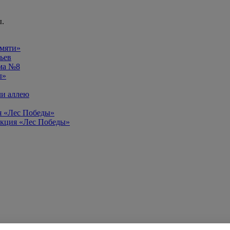
ы.
амяти»
ьев
ома №8
ы»
ли аллею
ия «Лес Победы»
 акция «Лес Победы»