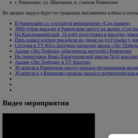
г. Раменское, ул. Школьная, п. совхоза Раменское
Во дворах округа будут по традиции высаживать клёны и сосн
В Раменском г.о. состоится мероприятие «Сад памяти»
3000 дубов высадят в Раменском округе на акции «Сад п
На Красноармейской, 16 идёт подготовка в высадке дерев
Пять новых кленов высадили во дворе на ул.Гурьева у д
Сегодня в ТУ Юго-Западное проходит акция «Лес Побед
Акция «Лес Победы» объединила жителей г.Раменское
На территории Ново-Харитоновской школы №10 высади
Акция «Лес Победы» в ТУ Кратово
30 апреля в Раменском округе прошла региональная акц
30 апреля в д.Кошерово прошла эколого-патриотическая
Видео мероприятия