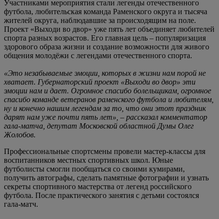
Участниками мероприятия стали легенды отечественного
футбола, любительская команда Раменского округа и тысяча
жителей округа, наблюдавшие за происходящим на поле.
Проект «Выходи во двор» уже пять лет объединяет любителей
спорта разных возрастов. Его главная цель – популяризация
здорового образа жизни и создание возможности для живого
общения молодёжи с легендами отечественного спорта.
«Это незабываемые эмоции, которых в жизни нам порой не
хватает. Губернаторский проект «Выходи во двор» эти
эмоции нам и дает. Огромное спасибо болельщикам, огромное
спасибо команде ветеранов раменского футбола и любителям,
ну и конечно нашим легендам за то, что они этот праздник
дарят нам уже почти пять лет», – рассказал комментатор
гала-матча, депутат Московской областной Думы Олег
Жолобов.
Профессиональные спортсмены провели мастер-классы для
воспитанников местных спортивных школ. Юные
футболисты смогли пообщаться со своими кумирами,
получить автографы, сделать памятные фотографии и узнать
секреты спортивного мастерства от легенд российского
футбола. После практического занятия с детьми состоялся
гала-матч.