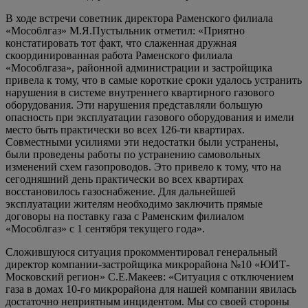
В ходе встречи советник директора Раменского филиала
«Мособлгаз» М.Я.Пустыльник отметил: «Приятно
констатировать тот факт, что слаженная дружная
скоординированная работа Раменского филиала
«Мособлгаза», районной администрации и застройщика
привела к тому, что в самые короткие сроки удалось устранить
нарушения в системе внутреннего квартирного газового
оборудования. Эти нарушения представляли большую
опасность при эксплуатации газового оборудования и имели
место быть практически во всех 126-ти квартирах.
Совместными усилиями эти недостатки были устранены,
были проведены работы по устранению самовольных
изменений схем газопроводов. Это привело к тому, что на
сегодняшний день практически во всех квартирах
восстановилось газоснабжение. Для дальнейшей
эксплуатации жителям необходимо заключить прямые
договоры на поставку газа с Раменским филиалом
«Мособлгаз» с 1 сентября текущего года».
Сложившуюся ситуация прокомментировал генеральный
директор компании-застройщика микрорайона №10 «ЮИТ-
Московский регион» С.Е.Макеев: «Ситуация с отключением
газа в домах 10-го микрорайона для нашей компании явилась
достаточно неприятным инцидентом. Мы со своей стороны