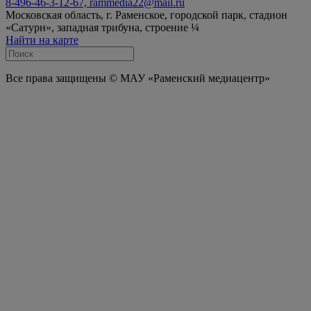
8-496-46-3-12-67, rammedia22@mail.ru
Московская область, г. Раменское, городской парк, стадион
«Сатурн», западная трибуна, строение ¼
Найти на карте
Все права защищены © МАУ «Раменский медиацентр»