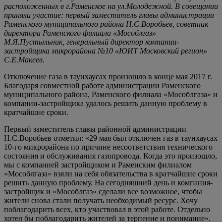
расположенных в г.Раменское на ул.Молодежной. В совещании
приняли участие: первый заместитель главы администрации
Раменского муниципального района Н.С.Воробьев, советник
директора Раменского филиала «Мособлгаз»
М.Я.Пустыльник, генеральный директор компании-
застройщика микрорайона №10 «ЮИТ Московский регион»
С.Е.Макеев.
Отключение газа в таунхаусах произошло в конце мая 2017 г.
Благодаря совместной работе администрации Раменского
муниципального района, Раменского филиала «Мособлгаза» и
компании-застройщика удалось решить данную проблему в
кратчайшие сроки.
Первый заместитель главы районной администрации
Н.С.Воробьев отметил: «29 мая был отключен газ в таунхаусах
10-го микрорайона по причине несоответствия технического
состояния и обслуживания газопровода. Когда это произошло,
мы с компанией застройщиком и Раменским филиалом
«Мособлгаза» взяли на себя обязательства в кратчайшие сроки
решить данную проблему. На сегодняшний день и компания-
застройщик и «Мособлгаз» сделали все возможное, чтобы
жители снова стали получать необходимый ресурс. Хочу
поблагодарить всех, кто участвовал в этой работе. Отдельно
хотел бы поблагодарить жителей за терпение и понимание».