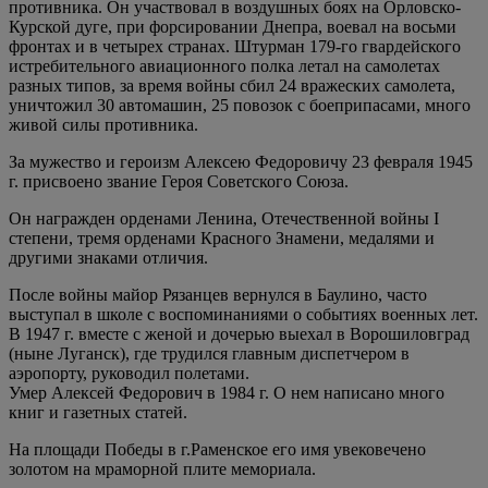
противника. Он участвовал в воздушных боях на Орловско-
Курской дуге, при форсировании Днепра, воевал на восьми
фронтах и в четырех странах. Штурман 179-го гвардейского
истребительного авиационного полка летал на самолетах
разных типов, за время войны сбил 24 вражеских самолета,
уничтожил 30 автомашин, 25 повозок с боеприпасами, много
живой силы противника.
За мужество и героизм Алексею Федоровичу 23 февраля 1945
г. присвоено звание Героя Советского Союза.
Он награжден орденами Ленина, Отечественной войны I
степени, тремя орденами Красного Знамени, медалями и
другими знаками отличия.
После войны майор Рязанцев вернулся в Баулино, часто
выступал в школе с воспоминаниями о событиях военных лет.
В 1947 г. вместе с женой и дочерью выехал в Ворошиловград
(ныне Луганск), где трудился главным диспетчером в
аэропорту, руководил полетами.
Умер Алексей Федорович в 1984 г. О нем написано много
книг и газетных статей.
На площади Победы в г.Раменское его имя увековечено
золотом на мраморной плите мемориала.