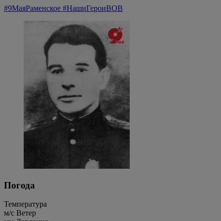
#9МаяРаменское
#НашиГероиВОВ
Погода
Температура
м/c
Ветер