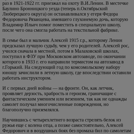
раз в 1921-1922 гг. приезжал на охоту В.И.Ленин. В местечке
Баулино Бронницкого уезда (теперь п.Октябрьский
Люберецкого округа) он останавливался у егеря Федора
Федоровича Рязанцева, имевшего глухонемую дочь, которую
Владимир Ильич помог поместить в специальную школу,
после чего она смогла работать на текстильной фабрике.
В семье был и мальчик Алексей 1915 г.р., которому Ленин
предсказал лучшую судьбу, чем у его родителей. Алексей рос,
учился сначала в местной, потом в Малаховской школах,
поступил в ФЗУ при Московском автозаводе, по окончании
которого в 1933 г. его направили термистом на автозавод в
г.Горький. На следующий год по комсомольскому набору
юношу зачислили в летную школу, где впоследствии оставили
работать инструктором.
И с первых дней войны — на фронте. Он, как летчик,
проявляет дерзость, храбрость и героизм, граничащие с
фантастическим умением или везением, так как не однажды
самолет получал многочисленные повреждения, но
благополучно приземлялся.
Научившись с четырехлетнего возраста стрелять белок из
ружья еще с колена отца, а позже самостоятельно, Алексей
Федорович и в воздушных боях без промаха бил по самолетам