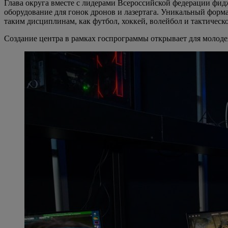
Глава округа вместе с лидерами Всероссийской федерации фидж
оборудование для гонок дронов и лазертага. Уникальный формат
таким дисциплинам, как футбол, хоккей, волейбол и тактическо
Создание центра в рамках госпрограммы открывает для молоде