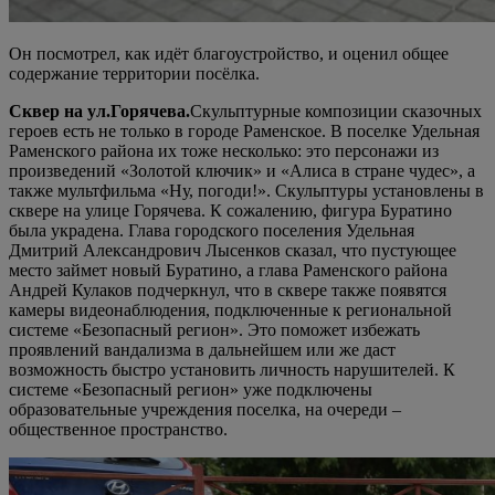
Он посмотрел, как идёт благоустройство, и оценил общее
содержание территории посёлка.
Сквер на ул.Горячева.
Скульптурные композиции сказочных
героев есть не только в городе Раменское. В поселке Удельная
Раменского района их тоже несколько: это персонажи из
произведений «Золотой ключик» и «Алиса в стране чудес», а
также мультфильма «Ну, погоди!». Скульптуры установлены в
сквере на улице Горячева. К сожалению, фигура Буратино
была украдена. Глава городского поселения Удельная
Дмитрий Александрович Лысенков сказал, что пустующее
место займет новый Буратино, а глава Раменского района
Андрей Кулаков подчеркнул, что в сквере также появятся
камеры видеонаблюдения, подключенные к региональной
системе «Безопасный регион». Это поможет избежать
проявлений вандализма в дальнейшем или же даст
возможность быстро установить личность нарушителей. К
системе «Безопасный регион» уже подключены
образовательные учреждения поселка, на очереди –
общественное пространство.