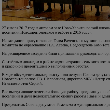
27 января 2017 года в актовом зале Ново-Харитоновской школ
поселения Новохаритоновское о работе в 2016 году».
На заседании присутствовали Глава Раменского муниципальног
Комитета по образованию Н.А. Асеева, Председатель Комитета 
На расширенное заседание были приглашены руководители орга
С отчётным докладом о работе администрации сельского посел
и красочной презентацией о выполненных работах.
В ходе обсуждения доклада выступили депутат Совета депутато
Новохаритоновское Г.В. Шелобанова, директор МБУ «Центр сп
Игнатьево отец Сергий.
Все выступающие отметили большую работу проделанную по бла
поселении и дали положительную оценку работы Главы и админ
Председатель Совета депутатов Раменского муниципального р