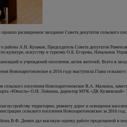
ы прошло расширенное заседание Совета депутатов сельского по
о района А.Н. Кулаков, Председатель Совета депутатов Раменс
по культуре, искусству и туризму О.Б. Егорова, Начальник Упр
низаций и учреждений поселения, актив жителей. Всего в засед
ения Новохаритоновское в 2016 году выступила Глава сельског
в сельского поселения Новохаритоновское В.А. Малкина, замест
орта «Юность» О.Н. Ловкина, директор МУК «ДК Кузяевский» Т.
гоустройству территории, ремонту дорог и освещения населенн
истрации сельского поселения Новохаритоновское за 2016 год.
айона В.Ф. Демин дал высокую оценку работе проделанной в по