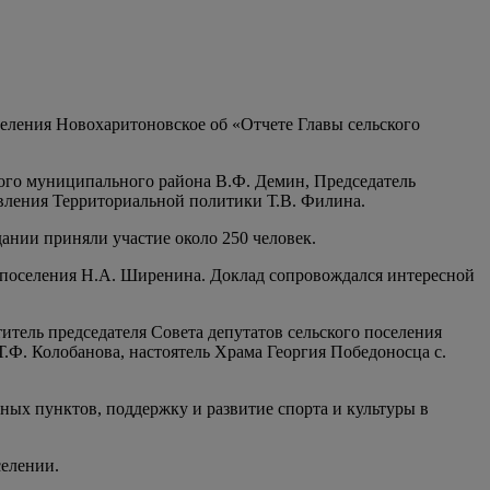
селения Новохаритоновское об «Отчете Главы сельского
кого муниципального района В.Ф. Демин, Председатель
авления Территориальной политики Т.В. Филина.
ании приняли участие около 250 человек.
о поселения Н.А. Ширенина. Доклад сопровождался интересной
итель председателя Совета депутатов сельского поселения
Ф. Колобанова, настоятель Храма Георгия Победоносца с.
ых пунктов, поддержку и развитие спорта и культуры в
селении.