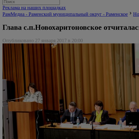
Реклама на наших площадках
РамМедиа - Раменский муниципальный округ - Раменское
Но
Глава с.п.Новохаритоновское отчиталась
Опубликовано 27 января 2017 в 20:00