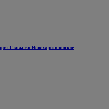
 приз Главы с.п.Новохаритоновское